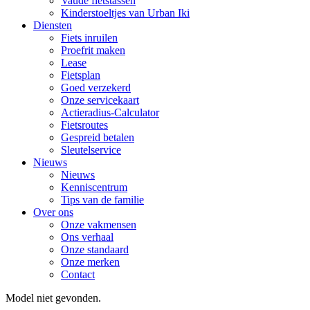
Vaude fietstassen
Kinderstoeltjes van Urban Iki
Diensten
Fiets inruilen
Proefrit maken
Lease
Fietsplan
Goed verzekerd
Onze servicekaart
Actieradius-Calculator
Fietsroutes
Gespreid betalen
Sleutelservice
Nieuws
Nieuws
Kenniscentrum
Tips van de familie
Over ons
Onze vakmensen
Ons verhaal
Onze standaard
Onze merken
Contact
Model niet gevonden.