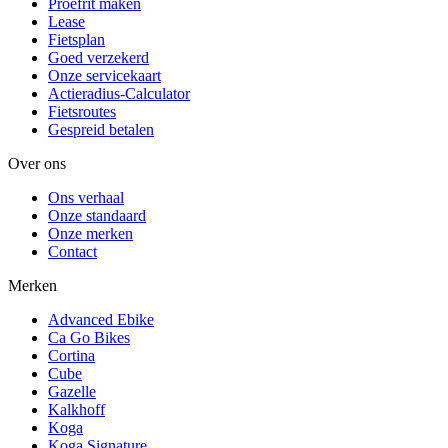
Proefrit maken
Lease
Fietsplan
Goed verzekerd
Onze servicekaart
Actieradius-Calculator
Fietsroutes
Gespreid betalen
Over ons
Ons verhaal
Onze standaard
Onze merken
Contact
Merken
Advanced Ebike
Ca Go Bikes
Cortina
Cube
Gazelle
Kalkhoff
Koga
Koga Signature