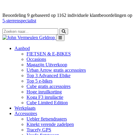
Beoordeling
9
gebaseerd op
1162
individuele klantbeoordelingen op
5-sterrenspecialist
Aanbod
FIETSEN & E-BIKES
Occasions
Magazijn Uitverkoop
Urban Arrow gratis accessoires
Top 3 Advanced Ebike
Top 5 e-bikes
Cube gratis accessoires
Hoge inruilkorting
Koga F3 inruilactie
Cube Limited Edition
Werkplaats
Accessoires
Uebler fietsendragers
Kinekt verende zadelpen
Tracefy GPS