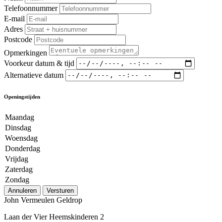
Telefoonnummer
E-mail
Adres
Postcode
Opmerkingen
Voorkeur datum & tijd
Alternatieve datum
Openingstijden
Maandag
Dinsdag
Woensdag
Donderdag
Vrijdag
Zaterdag
Zondag
Annuleren
Versturen
John Vermeulen Geldrop
Laan der Vier Heemskinderen 2