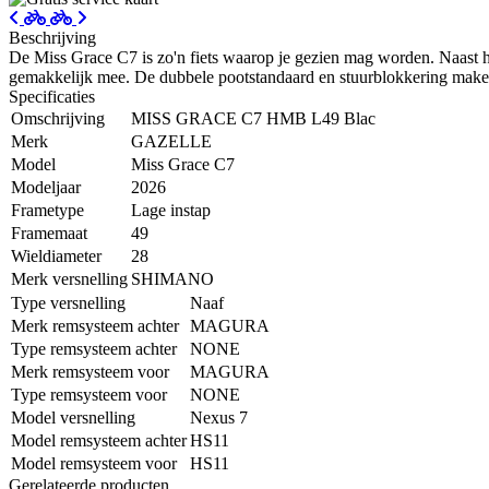
Beschrijving
De Miss Grace C7 is zo'n fiets waarop je gezien mag worden. Naast h
gemakkelijk mee. De dubbele pootstandaard en stuurblokkering maken
Specificaties
Omschrijving
MISS GRACE C7 HMB L49 Blac
Merk
GAZELLE
Model
Miss Grace C7
Modeljaar
2026
Frametype
Lage instap
Framemaat
49
Wieldiameter
28
Merk versnelling
SHIMANO
Type versnelling
Naaf
Merk remsysteem achter
MAGURA
Type remsysteem achter
NONE
Merk remsysteem voor
MAGURA
Type remsysteem voor
NONE
Model versnelling
Nexus 7
Model remsysteem achter
HS11
Model remsysteem voor
HS11
Gerelateerde producten