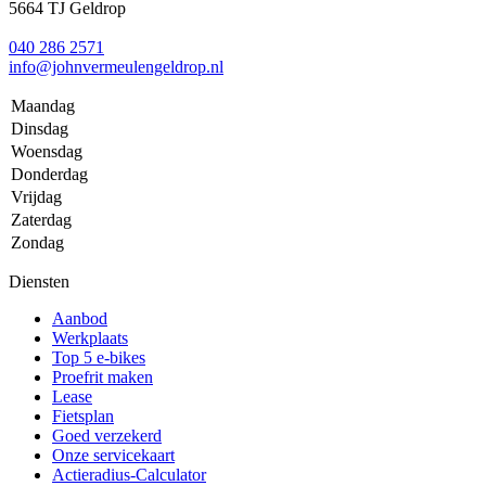
5664 TJ Geldrop
040 286 2571
info@johnvermeulengeldrop.nl
Maandag
Dinsdag
Woensdag
Donderdag
Vrijdag
Zaterdag
Zondag
Diensten
Aanbod
Werkplaats
Top 5 e-bikes
Proefrit maken
Lease
Fietsplan
Goed verzekerd
Onze servicekaart
Actieradius-Calculator