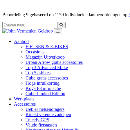
Beoordeling
9
gebaseerd op
1159
individuele klantbeoordelingen op
Aanbod
FIETSEN & E-BIKES
Occasions
Magazijn Uitverkoop
Urban Arrow gratis accessoires
Top 3 Advanced Ebike
Top 5 e-bikes
Cube gratis accessoires
Hoge inruilkorting
Koga F3 inruilactie
Cube Limited Edition
Werkplaats
Accessoires
Uebler fietsendragers
Kinekt verende zadelpen
Tracefy GPS
Vaude fietstassen