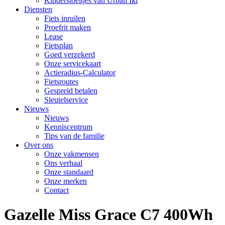
Kinderstoeltjes van Urban Iki
Diensten
Fiets inruilen
Proefrit maken
Lease
Fietsplan
Goed verzekerd
Onze servicekaart
Actieradius-Calculator
Fietsroutes
Gespreid betalen
Sleutelservice
Nieuws
Nieuws
Kenniscentrum
Tips van de familie
Over ons
Onze vakmensen
Ons verhaal
Onze standaard
Onze merken
Contact
Gazelle Miss Grace C7 400Wh