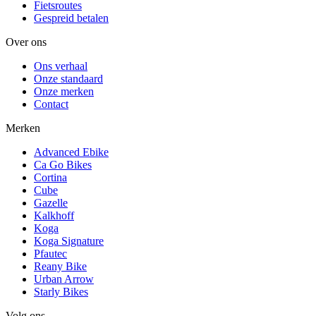
Fietsroutes
Gespreid betalen
Over ons
Ons verhaal
Onze standaard
Onze merken
Contact
Merken
Advanced Ebike
Ca Go Bikes
Cortina
Cube
Gazelle
Kalkhoff
Koga
Koga Signature
Pfautec
Reany Bike
Urban Arrow
Starly Bikes
Volg ons