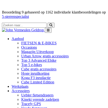
Beoordeling
9
gebaseerd op
1162
individuele klantbeoordelingen op
5-sterrenspecialist
Aanbod
FIETSEN & E-BIKES
Occasions
Magazijn Uitverkoop
Urban Arrow gratis accessoires
Top 3 Advanced Ebike
Top 5 e-bikes
Cube gratis accessoires
Hoge inruilkorting
Koga F3 inruilactie
Cube Limited Edition
Werkplaats
Accessoires
Uebler fietsendragers
Kinekt verende zadelpen
Tracefy GPS