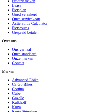
Proefrit maken
Lease
Fietsplan
Goed verzekerd
Onze servicekaart
Actieradius-Calculator
Fietsroutes
Gespreid betalen
Over ons
Ons verhaal
Onze standaard
Onze merken
Contact
Merken
Advanced Ebike
Ca Go Bikes
Cortina
Cube
Gazelle
Kalkhoff
Koga
Koga Signature