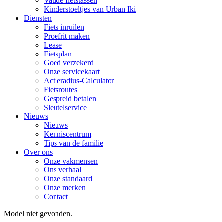
Vaude fietstassen
Kinderstoeltjes van Urban Iki
Diensten
Fiets inruilen
Proefrit maken
Lease
Fietsplan
Goed verzekerd
Onze servicekaart
Actieradius-Calculator
Fietsroutes
Gespreid betalen
Sleutelservice
Nieuws
Nieuws
Kenniscentrum
Tips van de familie
Over ons
Onze vakmensen
Ons verhaal
Onze standaard
Onze merken
Contact
Model niet gevonden.