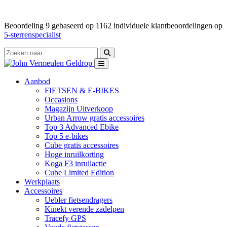
Beoordeling
9
gebaseerd op
1162
individuele klantbeoordelingen op
5-sterrenspecialist
Aanbod
FIETSEN & E-BIKES
Occasions
Magazijn Uitverkoop
Urban Arrow gratis accessoires
Top 3 Advanced Ebike
Top 5 e-bikes
Cube gratis accessoires
Hoge inruilkorting
Koga F3 inruilactie
Cube Limited Edition
Werkplaats
Accessoires
Uebler fietsendragers
Kinekt verende zadelpen
Tracefy GPS