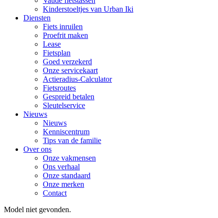
Vaude fietstassen
Kinderstoeltjes van Urban Iki
Diensten
Fiets inruilen
Proefrit maken
Lease
Fietsplan
Goed verzekerd
Onze servicekaart
Actieradius-Calculator
Fietsroutes
Gespreid betalen
Sleutelservice
Nieuws
Nieuws
Kenniscentrum
Tips van de familie
Over ons
Onze vakmensen
Ons verhaal
Onze standaard
Onze merken
Contact
Model niet gevonden.