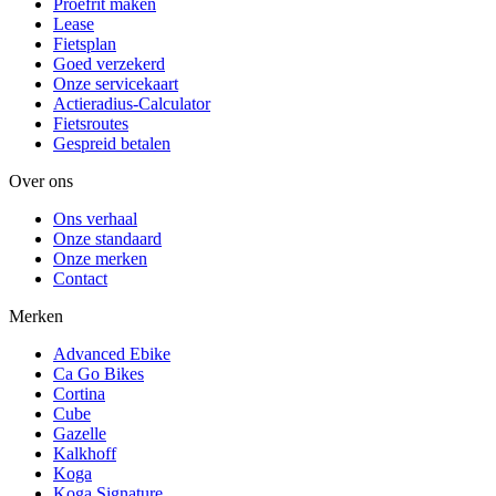
Proefrit maken
Lease
Fietsplan
Goed verzekerd
Onze servicekaart
Actieradius-Calculator
Fietsroutes
Gespreid betalen
Over ons
Ons verhaal
Onze standaard
Onze merken
Contact
Merken
Advanced Ebike
Ca Go Bikes
Cortina
Cube
Gazelle
Kalkhoff
Koga
Koga Signature