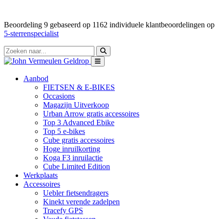
Beoordeling
9
gebaseerd op
1162
individuele klantbeoordelingen op
5-sterrenspecialist
Aanbod
FIETSEN & E-BIKES
Occasions
Magazijn Uitverkoop
Urban Arrow gratis accessoires
Top 3 Advanced Ebike
Top 5 e-bikes
Cube gratis accessoires
Hoge inruilkorting
Koga F3 inruilactie
Cube Limited Edition
Werkplaats
Accessoires
Uebler fietsendragers
Kinekt verende zadelpen
Tracefy GPS