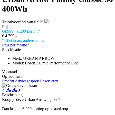
400Wh
Totaalvoordeel van € 929
Prijs
€4.999,-
€ 200 korting*:
€ 4.799,-
* Niet i.c.m. andere acties
Prijs per maand?
Specificaties
Merk: URBAN ARROW
Model: Bosch 3.0 mid Performance Line
Voorraad
Op voorraad
Proefrit
Adviesgesprek
Reserveren
Beschrijving
Koop je deze Urban Arrow bij ons?
Dan krijg je € 200 korting op je aankoop.