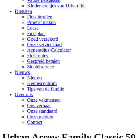
Vaude fietstassen
Kinderstoeltjes van Urban Iki
Diensten
Fiets inruilen
Proefrit maken
Lease
Fietsplan
Goed verzekerd
Onze servicekaart
Actieradius-Calculator
Fietsroutes
Gespreid betalen
Sleutelservice
Nieuws
Nieuws
Kenniscentrum
Tips van de familie
Over ons
Onze vakmensen
Ons verhaal
Onze standaard
Onze merken
Contact
Urban Arrow Family Classic 50