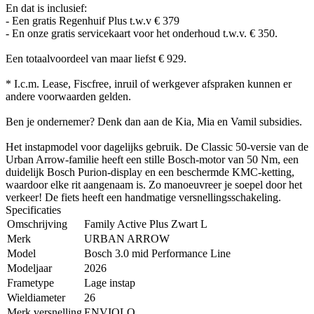
En dat is inclusief:
- Een gratis Regenhuif Plus t.w.v € 379
- En onze gratis servicekaart voor het onderhoud t.w.v. € 350.
Een totaalvoordeel van maar liefst € 929.
* I.c.m. Lease, Fiscfree, inruil of werkgever afspraken kunnen er
andere voorwaarden gelden.
Ben je ondernemer? Denk dan aan de Kia, Mia en Vamil subsidies.
Het instapmodel voor dagelijks gebruik. De Classic 50-versie van de
Urban Arrow-familie heeft een stille Bosch-motor van 50 Nm, een
duidelijk Bosch Purion-display en een beschermde KMC-ketting,
waardoor elke rit aangenaam is. Zo manoeuvreer je soepel door het
verkeer! De fiets heeft een handmatige versnellingsschakeling.
Specificaties
Omschrijving
Family Active Plus Zwart L
Merk
URBAN ARROW
Model
Bosch 3.0 mid Performance Line
Modeljaar
2026
Frametype
Lage instap
Wieldiameter
26
Merk versnelling
ENVIOLO