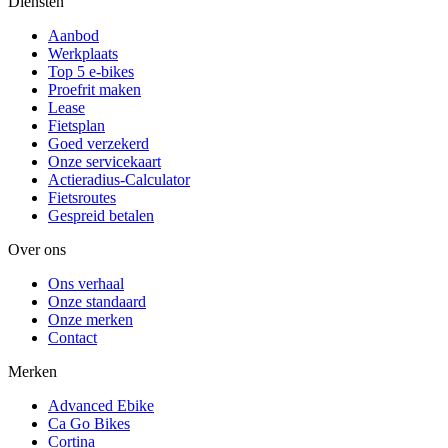
Diensten
Aanbod
Werkplaats
Top 5 e-bikes
Proefrit maken
Lease
Fietsplan
Goed verzekerd
Onze servicekaart
Actieradius-Calculator
Fietsroutes
Gespreid betalen
Over ons
Ons verhaal
Onze standaard
Onze merken
Contact
Merken
Advanced Ebike
Ca Go Bikes
Cortina