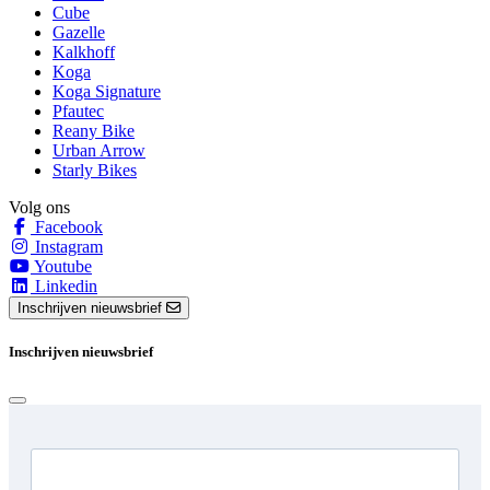
Cube
Gazelle
Kalkhoff
Koga
Koga Signature
Pfautec
Reany Bike
Urban Arrow
Starly Bikes
Volg ons
Facebook
Instagram
Youtube
Linkedin
Inschrijven nieuwsbrief
Inschrijven nieuwsbrief