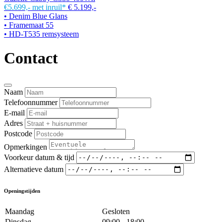
€5.699,-
met inruil*
€ 5.199,-
• Denim Blue Glans
• Framemaat 55
• HD-T535 remsysteem
Contact
Naam
Telefoonnummer
E-mail
Adres
Postcode
Opmerkingen
Voorkeur datum & tijd
Alternatieve datum
Openingstijden
Maandag
Gesloten
Dinsdag
09:00 - 18:00