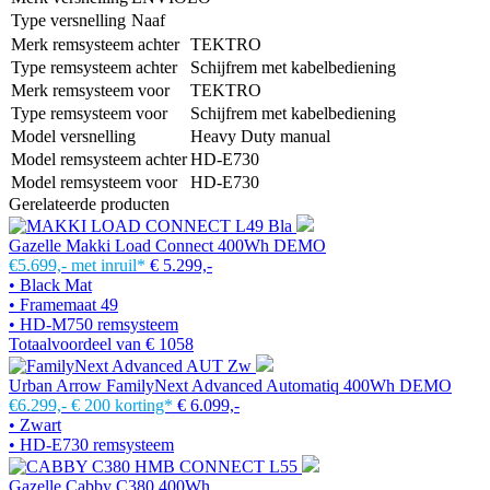
Type versnelling
Naaf
Merk remsysteem achter
TEKTRO
Type remsysteem achter
Schijfrem met kabelbediening
Merk remsysteem voor
TEKTRO
Type remsysteem voor
Schijfrem met kabelbediening
Model versnelling
Heavy Duty manual
Model remsysteem achter
HD-E730
Model remsysteem voor
HD-E730
Gerelateerde producten
Gazelle Makki Load Connect 400Wh DEMO
€5.699,-
met inruil*
€ 5.299,-
• Black Mat
• Framemaat 49
• HD-M750 remsysteem
Totaalvoordeel van € 1058
Urban Arrow FamilyNext Advanced Automatiq 400Wh DEMO
€6.299,-
€ 200 korting*
€ 6.099,-
• Zwart
• HD-E730 remsysteem
Gazelle Cabby C380 400Wh