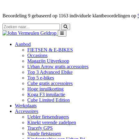
Beoordeling
9
gebaseerd op
1163
individuele klantbeoordelingen op
Aanbod
FIETSEN & E-BIKES
Occasions
Magazijn Uitverkoop
Urban Arrow gratis accessoires
Top 3 Advanced Ebike
Top 5 e-bikes
Cube gratis accessoires
Hoge inruilkorting
Koga F3 inruilactie
Cube Limited Edition
Werkplaats
Accessoires
Uebler fietsendragers
Kinekt verende zadelpen
Tracefy GPS
Vaude fietstassen