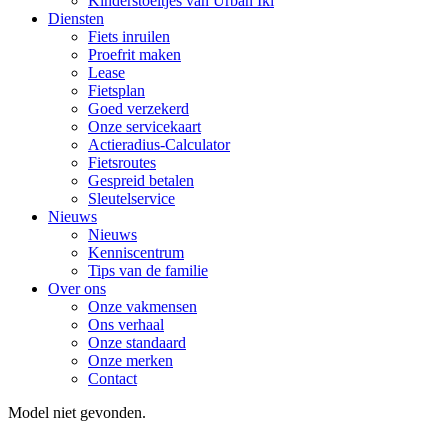
Kinderstoeltjes van Urban Iki
Diensten
Fiets inruilen
Proefrit maken
Lease
Fietsplan
Goed verzekerd
Onze servicekaart
Actieradius-Calculator
Fietsroutes
Gespreid betalen
Sleutelservice
Nieuws
Nieuws
Kenniscentrum
Tips van de familie
Over ons
Onze vakmensen
Ons verhaal
Onze standaard
Onze merken
Contact
Model niet gevonden.