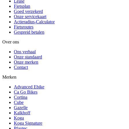
Lease
Fietsplan
Goed verzekerd
Onze servicekaart
Actieradius-Calculator
Fietsroutes
Gespreid betalen
Over ons
Ons verhaal
Onze standaard
Onze merken
Contact
Merken
Advanced Ebike
Ca Go Bikes
Cortina
Cube
Gazelle
Kalkhoff
Koga
Koga Signature
Pfautec