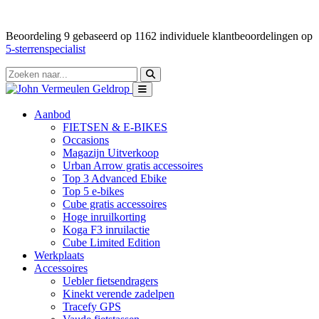
Beoordeling
9
gebaseerd op
1162
individuele klantbeoordelingen op
5-sterrenspecialist
Aanbod
FIETSEN & E-BIKES
Occasions
Magazijn Uitverkoop
Urban Arrow gratis accessoires
Top 3 Advanced Ebike
Top 5 e-bikes
Cube gratis accessoires
Hoge inruilkorting
Koga F3 inruilactie
Cube Limited Edition
Werkplaats
Accessoires
Uebler fietsendragers
Kinekt verende zadelpen
Tracefy GPS