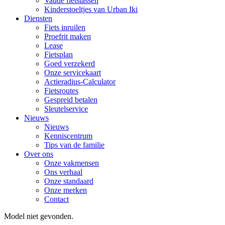
Vaude fietstassen
Kinderstoeltjes van Urban Iki
Diensten
Fiets inruilen
Proefrit maken
Lease
Fietsplan
Goed verzekerd
Onze servicekaart
Actieradius-Calculator
Fietsroutes
Gespreid betalen
Sleutelservice
Nieuws
Nieuws
Kenniscentrum
Tips van de familie
Over ons
Onze vakmensen
Ons verhaal
Onze standaard
Onze merken
Contact
Model niet gevonden.