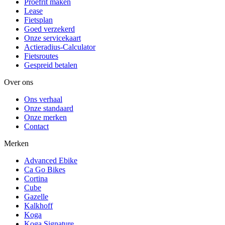
Proefrit maken
Lease
Fietsplan
Goed verzekerd
Onze servicekaart
Actieradius-Calculator
Fietsroutes
Gespreid betalen
Over ons
Ons verhaal
Onze standaard
Onze merken
Contact
Merken
Advanced Ebike
Ca Go Bikes
Cortina
Cube
Gazelle
Kalkhoff
Koga
Koga Signature