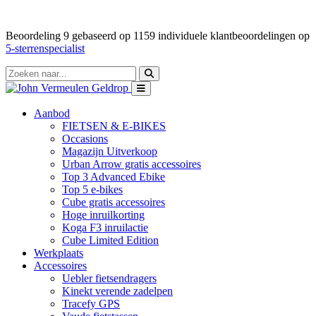
Beoordeling
9
gebaseerd op
1159
individuele klantbeoordelingen op
5-sterrenspecialist
Aanbod
FIETSEN & E-BIKES
Occasions
Magazijn Uitverkoop
Urban Arrow gratis accessoires
Top 3 Advanced Ebike
Top 5 e-bikes
Cube gratis accessoires
Hoge inruilkorting
Koga F3 inruilactie
Cube Limited Edition
Werkplaats
Accessoires
Uebler fietsendragers
Kinekt verende zadelpen
Tracefy GPS