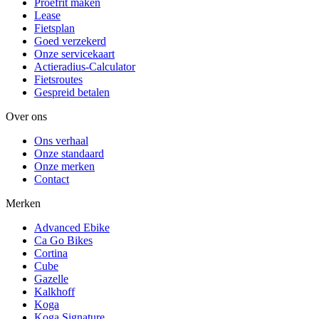
Proefrit maken
Lease
Fietsplan
Goed verzekerd
Onze servicekaart
Actieradius-Calculator
Fietsroutes
Gespreid betalen
Over ons
Ons verhaal
Onze standaard
Onze merken
Contact
Merken
Advanced Ebike
Ca Go Bikes
Cortina
Cube
Gazelle
Kalkhoff
Koga
Koga Signature