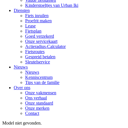
Vaude fietstassen
Kinderstoeltjes van Urban Iki
Diensten
Fiets inruilen
Proefrit maken
Lease
Fietsplan
Goed verzekerd
Onze servicekaart
Actieradius-Calculator
Fietsroutes
Gespreid betalen
Sleutelservice
Nieuws
Nieuws
Kenniscentrum
Tips van de familie
Over ons
Onze vakmensen
Ons verhaal
Onze standaard
Onze merken
Contact
Model niet gevonden.