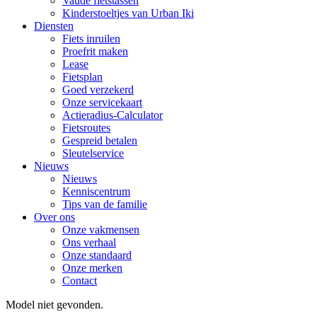
Vaude fietstassen
Kinderstoeltjes van Urban Iki
Diensten
Fiets inruilen
Proefrit maken
Lease
Fietsplan
Goed verzekerd
Onze servicekaart
Actieradius-Calculator
Fietsroutes
Gespreid betalen
Sleutelservice
Nieuws
Nieuws
Kenniscentrum
Tips van de familie
Over ons
Onze vakmensen
Ons verhaal
Onze standaard
Onze merken
Contact
Model niet gevonden.