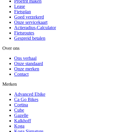
Proefrit maken
Lease
Fietsplan
Goed verzekerd
Onze servicekaart
Actieradius-Calculator
Fietsroutes
Gespreid betalen
Over ons
Ons verhaal
Onze standaard
Onze merken
Contact
Merken
Advanced Ebike
Ca Go Bikes
Cortina
Cube
Gazelle
Kalkhoff
Koga
Koga Signature