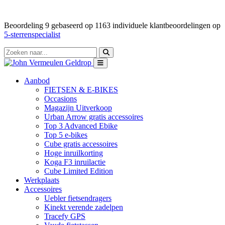
Beoordeling
9
gebaseerd op
1163
individuele klantbeoordelingen op
5-sterrenspecialist
Aanbod
FIETSEN & E-BIKES
Occasions
Magazijn Uitverkoop
Urban Arrow gratis accessoires
Top 3 Advanced Ebike
Top 5 e-bikes
Cube gratis accessoires
Hoge inruilkorting
Koga F3 inruilactie
Cube Limited Edition
Werkplaats
Accessoires
Uebler fietsendragers
Kinekt verende zadelpen
Tracefy GPS