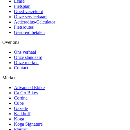
Lease
Fietsplan
Goed verzekerd
Onze servicekaart
Actieradius-Calculator
Fietsroutes
Gespreid betalen
Over ons
Ons verhaal
Onze standaard
Onze merken
Contact
Merken
Advanced Ebike
Ca Go Bikes
Cortina
Cube
Gazelle
Kalkhoff
Koga
Koga Signature
Pfautec