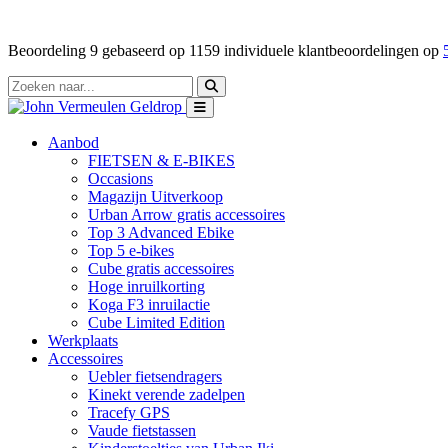
Beoordeling
9
gebaseerd op
1159
individuele klantbeoordelingen op
Aanbod
FIETSEN & E-BIKES
Occasions
Magazijn Uitverkoop
Urban Arrow gratis accessoires
Top 3 Advanced Ebike
Top 5 e-bikes
Cube gratis accessoires
Hoge inruilkorting
Koga F3 inruilactie
Cube Limited Edition
Werkplaats
Accessoires
Uebler fietsendragers
Kinekt verende zadelpen
Tracefy GPS
Vaude fietstassen