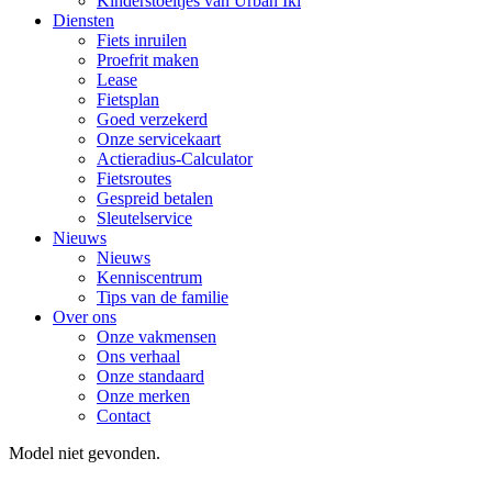
Kinderstoeltjes van Urban Iki
Diensten
Fiets inruilen
Proefrit maken
Lease
Fietsplan
Goed verzekerd
Onze servicekaart
Actieradius-Calculator
Fietsroutes
Gespreid betalen
Sleutelservice
Nieuws
Nieuws
Kenniscentrum
Tips van de familie
Over ons
Onze vakmensen
Ons verhaal
Onze standaard
Onze merken
Contact
Model niet gevonden.