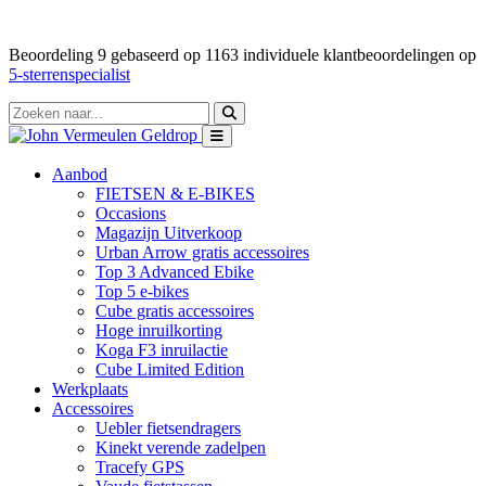
Beoordeling
9
gebaseerd op
1163
individuele klantbeoordelingen op
5-sterrenspecialist
Aanbod
FIETSEN & E-BIKES
Occasions
Magazijn Uitverkoop
Urban Arrow gratis accessoires
Top 3 Advanced Ebike
Top 5 e-bikes
Cube gratis accessoires
Hoge inruilkorting
Koga F3 inruilactie
Cube Limited Edition
Werkplaats
Accessoires
Uebler fietsendragers
Kinekt verende zadelpen
Tracefy GPS