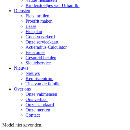
Vaude fietstassen
Kinderstoeltjes van Urban Iki
Diensten
Fiets inruilen
Proefrit maken
Lease
Fietsplan
Goed verzekerd
Onze servicekaart
Actieradius-Calculator
Fietsroutes
Gespreid betalen
Sleutelservice
Nieuws
Nieuws
Kenniscentrum
Tips van de familie
Over ons
Onze vakmensen
Ons verhaal
Onze standaard
Onze merken
Contact
Model niet gevonden.