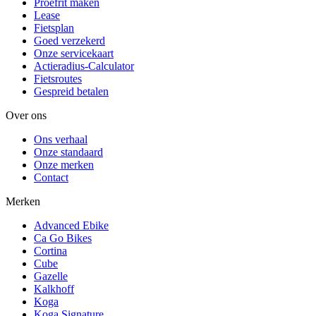
Proefrit maken
Lease
Fietsplan
Goed verzekerd
Onze servicekaart
Actieradius-Calculator
Fietsroutes
Gespreid betalen
Over ons
Ons verhaal
Onze standaard
Onze merken
Contact
Merken
Advanced Ebike
Ca Go Bikes
Cortina
Cube
Gazelle
Kalkhoff
Koga
Koga Signature