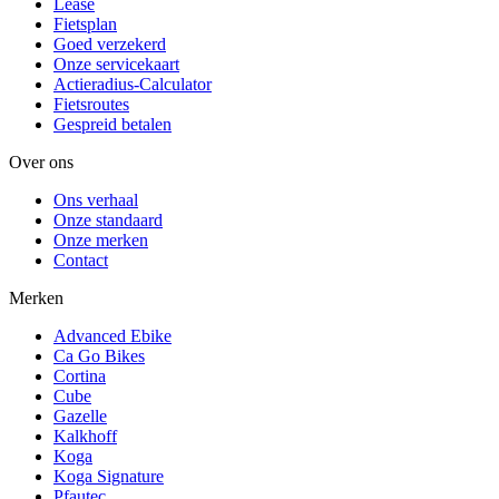
Lease
Fietsplan
Goed verzekerd
Onze servicekaart
Actieradius-Calculator
Fietsroutes
Gespreid betalen
Over ons
Ons verhaal
Onze standaard
Onze merken
Contact
Merken
Advanced Ebike
Ca Go Bikes
Cortina
Cube
Gazelle
Kalkhoff
Koga
Koga Signature
Pfautec