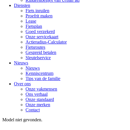
Kinderstoeltjes van Urban Iki
Diensten
Fiets inruilen
Proefrit maken
Lease
Fietsplan
Goed verzekerd
Onze servicekaart
Actieradius-Calculator
Fietsroutes
Gespreid betalen
Sleutelservice
Nieuws
Nieuws
Kenniscentrum
Tips van de familie
Over ons
Onze vakmensen
Ons verhaal
Onze standaard
Onze merken
Contact
Model niet gevonden.