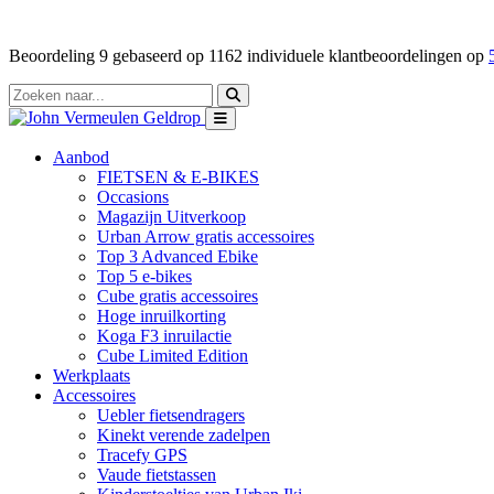
Beoordeling
9
gebaseerd op
1162
individuele klantbeoordelingen op
Aanbod
FIETSEN & E-BIKES
Occasions
Magazijn Uitverkoop
Urban Arrow gratis accessoires
Top 3 Advanced Ebike
Top 5 e-bikes
Cube gratis accessoires
Hoge inruilkorting
Koga F3 inruilactie
Cube Limited Edition
Werkplaats
Accessoires
Uebler fietsendragers
Kinekt verende zadelpen
Tracefy GPS
Vaude fietstassen