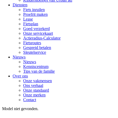
Kinderstoeltjes van Urban Iki
Diensten
Fiets inruilen
Proefrit maken
Lease
Fietsplan
Goed verzekerd
Onze servicekaart
Actieradius-Calculator
Fietsroutes
Gespreid betalen
Sleutelservice
Nieuws
Nieuws
Kenniscentrum
Tips van de familie
Over ons
Onze vakmensen
Ons verhaal
Onze standaard
Onze merken
Contact
Model niet gevonden.