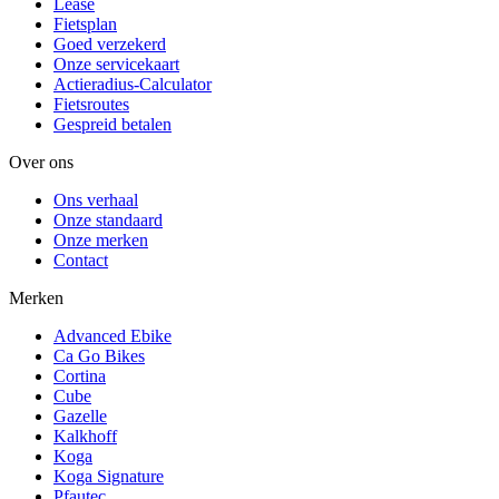
Lease
Fietsplan
Goed verzekerd
Onze servicekaart
Actieradius-Calculator
Fietsroutes
Gespreid betalen
Over ons
Ons verhaal
Onze standaard
Onze merken
Contact
Merken
Advanced Ebike
Ca Go Bikes
Cortina
Cube
Gazelle
Kalkhoff
Koga
Koga Signature
Pfautec