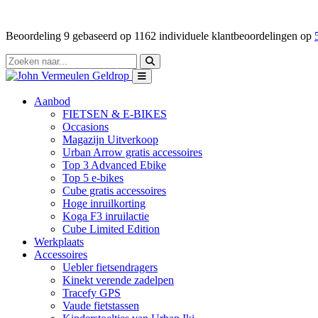
Beoordeling
9
gebaseerd op
1162
individuele klantbeoordelingen op
Aanbod
FIETSEN & E-BIKES
Occasions
Magazijn Uitverkoop
Urban Arrow gratis accessoires
Top 3 Advanced Ebike
Top 5 e-bikes
Cube gratis accessoires
Hoge inruilkorting
Koga F3 inruilactie
Cube Limited Edition
Werkplaats
Accessoires
Uebler fietsendragers
Kinekt verende zadelpen
Tracefy GPS
Vaude fietstassen