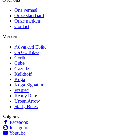
Ons verhaal
Onze standaard
Onze merken
Contact
Merken
Advanced Ebike
Ca Go Bikes
Cortina
Cube
Gazelle
Kalkhoff
Koga
Koga Signature
Pfautec
Reany Bike
Urban Arrow
Starly Bikes
Volg ons
Facebook
Instagram
Youtube