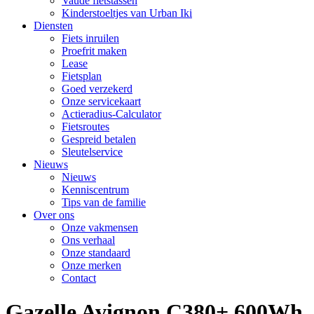
Vaude fietstassen
Kinderstoeltjes van Urban Iki
Diensten
Fiets inruilen
Proefrit maken
Lease
Fietsplan
Goed verzekerd
Onze servicekaart
Actieradius-Calculator
Fietsroutes
Gespreid betalen
Sleutelservice
Nieuws
Nieuws
Kenniscentrum
Tips van de familie
Over ons
Onze vakmensen
Ons verhaal
Onze standaard
Onze merken
Contact
Gazelle Avignon C380+ 600Wh