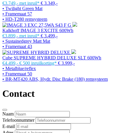
€3.749,-
met inruil*
€ 3.349,-
• Twilight Green Mat
• Framemaat 57
• HD-T280 remsysteem
Kalkhoff IMAGE 3 EXCITE 600Wh
€3.899,-
met inruil*
€ 3.499,-
• Sustainedgrey Matt Mat
• Framemaat 43
Cube SUPREME HYBRID DELUXE SLT 600Wh
€4.499,-
€ 500 inruilkorting*
€ 3.999,-
• Metalblue/reflex
• Framemaat 50
• BR-MT420 ABS, Hydr. Disc Brake (180) remsysteem
Contact
Naam
Telefoonnummer
E-mail
Adres