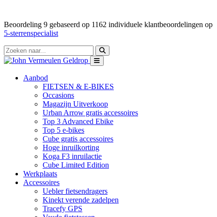
Beoordeling
9
gebaseerd op
1162
individuele klantbeoordelingen op
5-sterrenspecialist
Aanbod
FIETSEN & E-BIKES
Occasions
Magazijn Uitverkoop
Urban Arrow gratis accessoires
Top 3 Advanced Ebike
Top 5 e-bikes
Cube gratis accessoires
Hoge inruilkorting
Koga F3 inruilactie
Cube Limited Edition
Werkplaats
Accessoires
Uebler fietsendragers
Kinekt verende zadelpen
Tracefy GPS