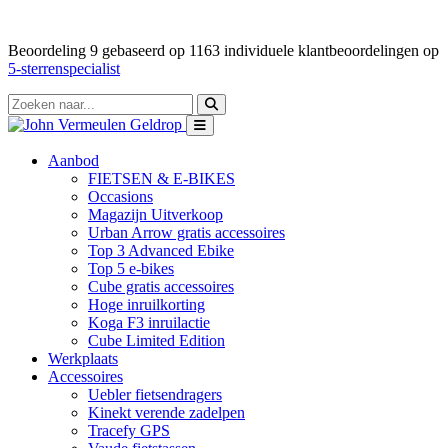
Beoordeling
9
gebaseerd op
1163
individuele klantbeoordelingen op
5-sterrenspecialist
Aanbod
FIETSEN & E-BIKES
Occasions
Magazijn Uitverkoop
Urban Arrow gratis accessoires
Top 3 Advanced Ebike
Top 5 e-bikes
Cube gratis accessoires
Hoge inruilkorting
Koga F3 inruilactie
Cube Limited Edition
Werkplaats
Accessoires
Uebler fietsendragers
Kinekt verende zadelpen
Tracefy GPS