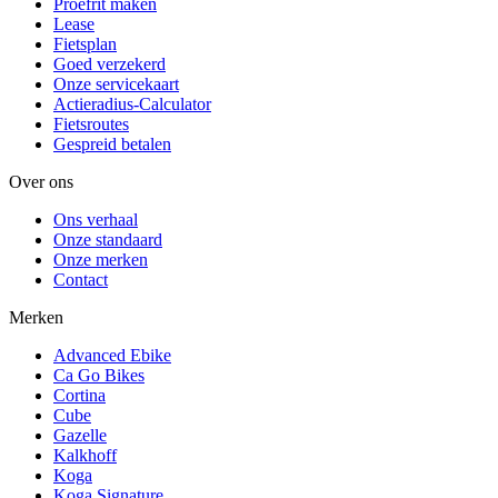
Proefrit maken
Lease
Fietsplan
Goed verzekerd
Onze servicekaart
Actieradius-Calculator
Fietsroutes
Gespreid betalen
Over ons
Ons verhaal
Onze standaard
Onze merken
Contact
Merken
Advanced Ebike
Ca Go Bikes
Cortina
Cube
Gazelle
Kalkhoff
Koga
Koga Signature