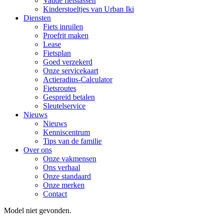
Vaude fietstassen
Kinderstoeltjes van Urban Iki
Diensten
Fiets inruilen
Proefrit maken
Lease
Fietsplan
Goed verzekerd
Onze servicekaart
Actieradius-Calculator
Fietsroutes
Gespreid betalen
Sleutelservice
Nieuws
Nieuws
Kenniscentrum
Tips van de familie
Over ons
Onze vakmensen
Ons verhaal
Onze standaard
Onze merken
Contact
Model niet gevonden.