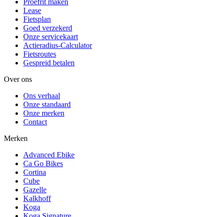
Proefrit maken
Lease
Fietsplan
Goed verzekerd
Onze servicekaart
Actieradius-Calculator
Fietsroutes
Gespreid betalen
Over ons
Ons verhaal
Onze standaard
Onze merken
Contact
Merken
Advanced Ebike
Ca Go Bikes
Cortina
Cube
Gazelle
Kalkhoff
Koga
Koga Signature