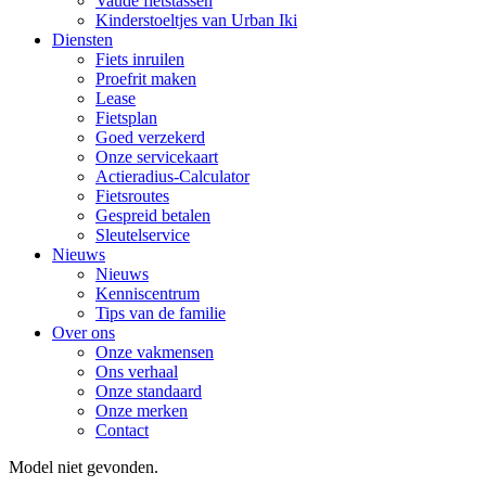
Vaude fietstassen
Kinderstoeltjes van Urban Iki
Diensten
Fiets inruilen
Proefrit maken
Lease
Fietsplan
Goed verzekerd
Onze servicekaart
Actieradius-Calculator
Fietsroutes
Gespreid betalen
Sleutelservice
Nieuws
Nieuws
Kenniscentrum
Tips van de familie
Over ons
Onze vakmensen
Ons verhaal
Onze standaard
Onze merken
Contact
Model niet gevonden.