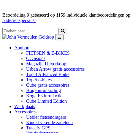
Beoordeling
9
gebaseerd op
1159
individuele klantbeoordelingen op
5-sterrenspecialist
Aanbod
FIETSEN & E-BIKES
Occasions
Magazijn Uitverkoop
Urban Arrow gratis accessoires
Top 3 Advanced Ebike
Top 5 e-bikes
Cube gratis accessoires
Hoge inruilkorting
Koga F3 inruilactie
Cube Limited Edition
Werkplaats
Accessoires
Uebler fietsendragers
Kinekt verende zadelpen
Tracefy GPS