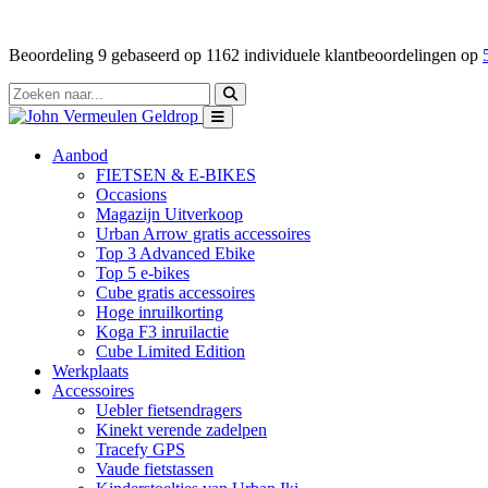
Beoordeling
9
gebaseerd op
1162
individuele klantbeoordelingen op
Aanbod
FIETSEN & E-BIKES
Occasions
Magazijn Uitverkoop
Urban Arrow gratis accessoires
Top 3 Advanced Ebike
Top 5 e-bikes
Cube gratis accessoires
Hoge inruilkorting
Koga F3 inruilactie
Cube Limited Edition
Werkplaats
Accessoires
Uebler fietsendragers
Kinekt verende zadelpen
Tracefy GPS
Vaude fietstassen