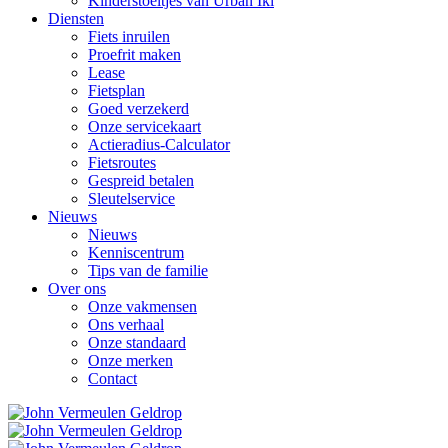
Kinderstoeltjes van Urban Iki
Diensten
Fiets inruilen
Proefrit maken
Lease
Fietsplan
Goed verzekerd
Onze servicekaart
Actieradius-Calculator
Fietsroutes
Gespreid betalen
Sleutelservice
Nieuws
Nieuws
Kenniscentrum
Tips van de familie
Over ons
Onze vakmensen
Ons verhaal
Onze standaard
Onze merken
Contact