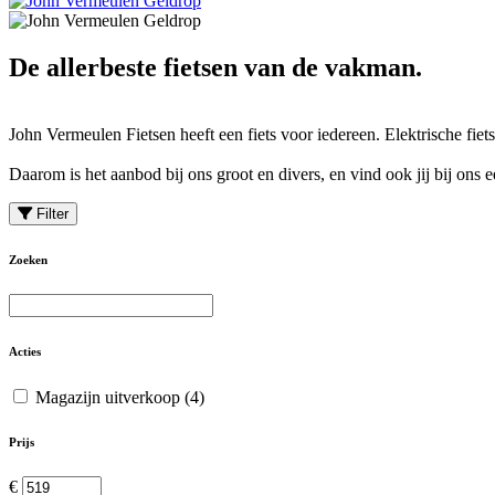
De allerbeste fietsen van de vakman.
John Vermeulen Fietsen heeft een fiets voor iedereen. Elektrische fiets
Daarom is het aanbod bij ons groot en divers, en vind ook jij bij ons 
Filter
Zoeken
Acties
Magazijn uitverkoop
(4)
Prijs
€