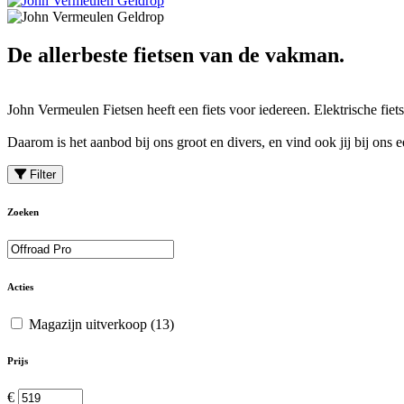
De allerbeste fietsen van de vakman.
John Vermeulen Fietsen heeft een fiets voor iedereen. Elektrische fiets
Daarom is het aanbod bij ons groot en divers, en vind ook jij bij ons 
Filter
Zoeken
Acties
Magazijn uitverkoop
(13)
Prijs
€