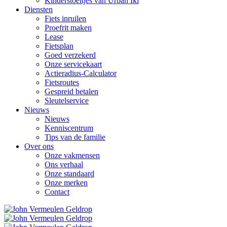
Kinderstoeltjes van Urban Iki
Diensten
Fiets inruilen
Proefrit maken
Lease
Fietsplan
Goed verzekerd
Onze servicekaart
Actieradius-Calculator
Fietsroutes
Gespreid betalen
Sleutelservice
Nieuws
Nieuws
Kenniscentrum
Tips van de familie
Over ons
Onze vakmensen
Ons verhaal
Onze standaard
Onze merken
Contact