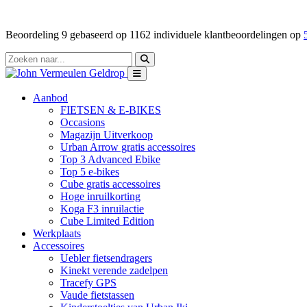
Beoordeling
9
gebaseerd op
1162
individuele klantbeoordelingen op
Aanbod
FIETSEN & E-BIKES
Occasions
Magazijn Uitverkoop
Urban Arrow gratis accessoires
Top 3 Advanced Ebike
Top 5 e-bikes
Cube gratis accessoires
Hoge inruilkorting
Koga F3 inruilactie
Cube Limited Edition
Werkplaats
Accessoires
Uebler fietsendragers
Kinekt verende zadelpen
Tracefy GPS
Vaude fietstassen