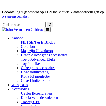
Beoordeling
9
gebaseerd op
1159
individuele klantbeoordelingen op
5-sterrenspecialist
Aanbod
FIETSEN & E-BIKES
Occasions
Magazijn Uitverkoop
Urban Arrow gratis accessoires
Top 3 Advanced Ebike
Top 5 e-bikes
Cube gratis accessoires
Hoge inruilkorting
Koga F3 inruilactie
Cube Limited Edition
Werkplaats
Accessoires
Uebler fietsendragers
Kinekt verende zadelpen
Tracefy GPS