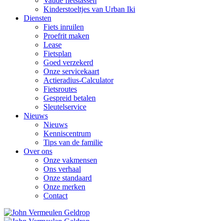
Vaude fietstassen
Kinderstoeltjes van Urban Iki
Diensten
Fiets inruilen
Proefrit maken
Lease
Fietsplan
Goed verzekerd
Onze servicekaart
Actieradius-Calculator
Fietsroutes
Gespreid betalen
Sleutelservice
Nieuws
Nieuws
Kenniscentrum
Tips van de familie
Over ons
Onze vakmensen
Ons verhaal
Onze standaard
Onze merken
Contact