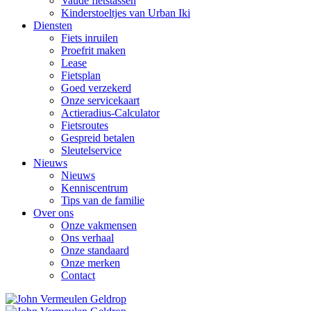
Vaude fietstassen
Kinderstoeltjes van Urban Iki
Diensten
Fiets inruilen
Proefrit maken
Lease
Fietsplan
Goed verzekerd
Onze servicekaart
Actieradius-Calculator
Fietsroutes
Gespreid betalen
Sleutelservice
Nieuws
Nieuws
Kenniscentrum
Tips van de familie
Over ons
Onze vakmensen
Ons verhaal
Onze standaard
Onze merken
Contact