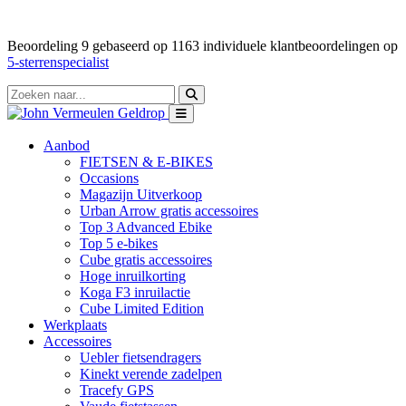
Beoordeling
9
gebaseerd op
1163
individuele klantbeoordelingen op
5-sterrenspecialist
Aanbod
FIETSEN & E-BIKES
Occasions
Magazijn Uitverkoop
Urban Arrow gratis accessoires
Top 3 Advanced Ebike
Top 5 e-bikes
Cube gratis accessoires
Hoge inruilkorting
Koga F3 inruilactie
Cube Limited Edition
Werkplaats
Accessoires
Uebler fietsendragers
Kinekt verende zadelpen
Tracefy GPS