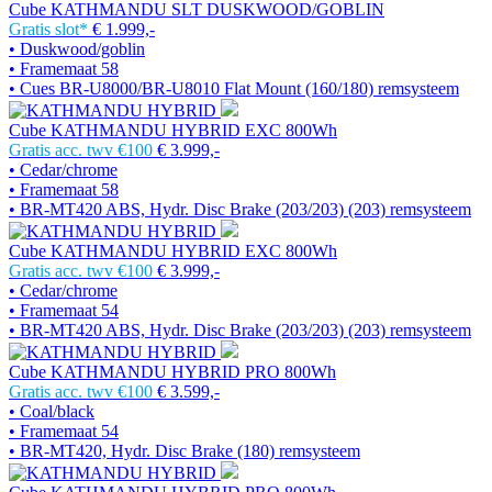
Cube KATHMANDU SLT DUSKWOOD/GOBLIN
Gratis slot*
€ 1.999,-
• Duskwood/goblin
• Framemaat 58
• Cues BR-U8000/BR-U8010 Flat Mount (160/180) remsysteem
Cube KATHMANDU HYBRID EXC 800Wh
Gratis acc. twv €100
€ 3.999,-
• Cedar/chrome
• Framemaat 58
• BR-MT420 ABS, Hydr. Disc Brake (203/203) (203) remsysteem
Cube KATHMANDU HYBRID EXC 800Wh
Gratis acc. twv €100
€ 3.999,-
• Cedar/chrome
• Framemaat 54
• BR-MT420 ABS, Hydr. Disc Brake (203/203) (203) remsysteem
Cube KATHMANDU HYBRID PRO 800Wh
Gratis acc. twv €100
€ 3.599,-
• Coal/black
• Framemaat 54
• BR-MT420, Hydr. Disc Brake (180) remsysteem