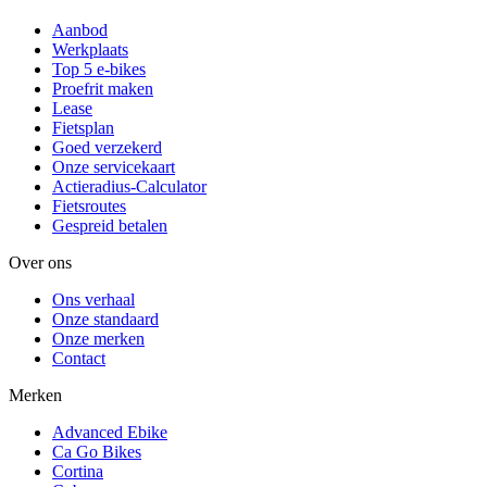
Aanbod
Werkplaats
Top 5 e-bikes
Proefrit maken
Lease
Fietsplan
Goed verzekerd
Onze servicekaart
Actieradius-Calculator
Fietsroutes
Gespreid betalen
Over ons
Ons verhaal
Onze standaard
Onze merken
Contact
Merken
Advanced Ebike
Ca Go Bikes
Cortina