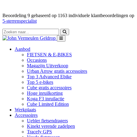
Beoordeling
9
gebaseerd op
1163
individuele klantbeoordelingen op
5-sterrenspecialist
Aanbod
FIETSEN & E-BIKES
Occasions
Magazijn Uitverkoop
Urban Arrow gratis accessoires
Top 3 Advanced Ebike
Top 5 e-bikes
Cube gratis accessoires
Hoge inruilkorting
Koga F3 inruilactie
Cube Limited Edition
Werkplaats
Accessoires
Uebler fietsendragers
Kinekt verende zadelpen
Tracefy GPS