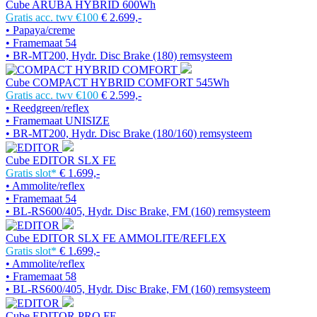
Cube ARUBA HYBRID 600Wh
Gratis acc. twv €100
€ 2.699,-
• Papaya/creme
• Framemaat 54
• BR-MT200, Hydr. Disc Brake (180) remsysteem
Cube COMPACT HYBRID COMFORT 545Wh
Gratis acc. twv €100
€ 2.599,-
• Reedgreen/reflex
• Framemaat UNISIZE
• BR-MT200, Hydr. Disc Brake (180/160) remsysteem
Cube EDITOR SLX FE
Gratis slot*
€ 1.699,-
• Ammolite/reflex
• Framemaat 54
• BL-RS600/405, Hydr. Disc Brake, FM (160) remsysteem
Cube EDITOR SLX FE AMMOLITE/REFLEX
Gratis slot*
€ 1.699,-
• Ammolite/reflex
• Framemaat 58
• BL-RS600/405, Hydr. Disc Brake, FM (160) remsysteem
Cube EDITOR PRO FE