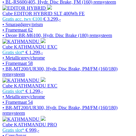
• BL-RS600/405, Hydr. Disc Brake, FM (160) remsysteem
Cube EDITOR HYBRID SLT 400Wh FE
Gratis acc. twv €100
€ 3.299,-
• Smaragdgrey/prism
• Framemaat 62
• Deore BR-M6100, Hydr. Disc Brake (180) remsysteem
Cube KATHMANDU EXC
Gratis slot*
€ 1.299,-
• Metallicgrey/chrome
• Framemaat 58
• BR-MT200/UR300, Hydr. Disc Brake, PM/FM (160/180)
remsysteem
Cube KATHMANDU EXC
Gratis slot*
€ 1.299,-
• Metallicgrey/chrome
• Framemaat 54
• BR-MT200/UR300, Hydr. Disc Brake, PM/FM (160/180)
remsysteem
Cube KATHMANDU PRO
Gratis slot*
€ 999,-
• Grey/lunar