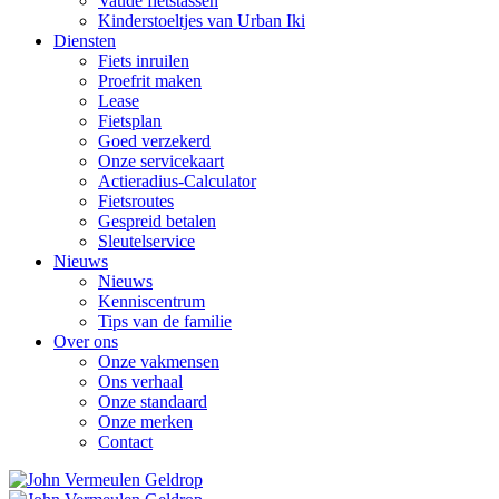
Vaude fietstassen
Kinderstoeltjes van Urban Iki
Diensten
Fiets inruilen
Proefrit maken
Lease
Fietsplan
Goed verzekerd
Onze servicekaart
Actieradius-Calculator
Fietsroutes
Gespreid betalen
Sleutelservice
Nieuws
Nieuws
Kenniscentrum
Tips van de familie
Over ons
Onze vakmensen
Ons verhaal
Onze standaard
Onze merken
Contact