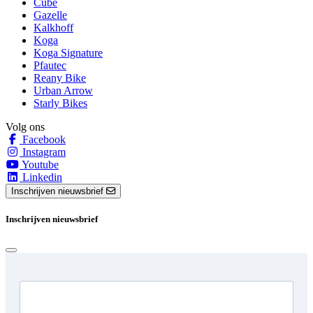
Cube
Gazelle
Kalkhoff
Koga
Koga Signature
Pfautec
Reany Bike
Urban Arrow
Starly Bikes
Volg ons
Facebook
Instagram
Youtube
Linkedin
Inschrijven nieuwsbrief
Inschrijven nieuwsbrief